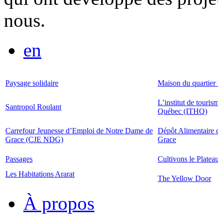
nous.
en
Paysage solidaire
Maison du quartier 
L’institut de touris
Santropol Roulant
Québec (ITHQ)
Carrefour Jeunesse d’Emploi de Notre Dame de
Dépôt Alimentaire
Grace (CJE NDG)
Grace
Passages
Cultivons le Platea
Les Habitations Ararat
The Yellow Door
À propos